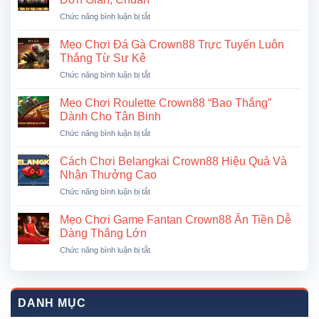
ở
Chức năng bình luận bị tắt
Cách
Tính
Mẹo Chơi Đá Gà Crown88 Trực Tuyến Luôn
Chi
Thắng Từ Sư Kê
Trong
ở
Chức năng bình luận bị tắt
Binh
Mẹo
Xập
Chơi
Xám
Mẹo Chơi Roulette Crown88 “Bao Thắng”
Đá
Cực
Dành Cho Tân Binh
Gà
Kỳ
ở
Chức năng bình luận bị tắt
Crown88
Đơn
Mẹo
Trực
Giản,
Chơi
Tuyến
Cách Chơi Belangkai Crown88 Hiệu Quả Và
Chuẩn
Roulette
Luôn
Nhận Thưởng Cao
Crown88
Thắng
ở
Chức năng bình luận bị tắt
“Bao
Từ
Cách
Thắng”
Sư
Chơi
Dành
Mẹo Chơi Game Fantan Crown88 Ăn Tiền Dễ
Kê
Belangkai
Cho
Dàng Thắng Lớn
Crown88
Tân
ở
Chức năng bình luận bị tắt
Hiệu
Binh
Mẹo
Quả
Chơi
Và
Game
Nhận
Fantan
Thưởng
DANH MỤC
Crown88
Cao