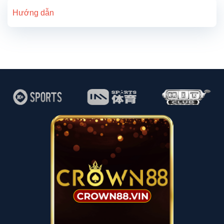
Ăn
Tiền
Hướng dẫn
Dễ
Dàng
Thắng
Lớn