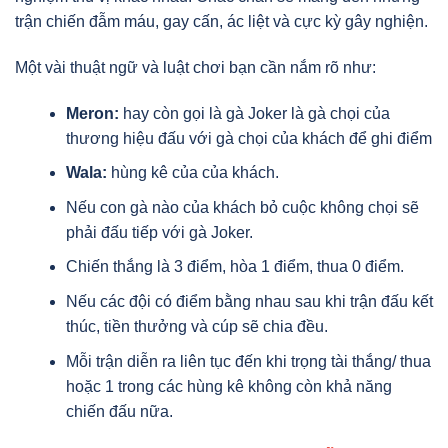
trận chiến đẫm máu, gay cấn, ác liệt và cực kỳ gây nghiện.
Một vài thuật ngữ và luật chơi bạn cần nắm rõ như:
Meron:
hay còn gọi là gà Joker là gà chọi của
thương hiệu đấu với gà chọi của khách để ghi điểm
Wala:
hùng kê của của khách.
Nếu con gà nào của khách bỏ cuộc không chọi sẽ
phải đấu tiếp với gà Joker.
Chiến thắng là 3 điểm, hòa 1 điểm, thua 0 điểm.
Nếu các đội có điểm bằng nhau sau khi trận đấu kết
thúc, tiền thưởng và cúp sẽ chia đều.
Mỗi trận diễn ra liên tục đến khi trọng tài thắng/ thua
hoặc 1 trong các hùng kê không còn khả năng
chiến đấu nữa.