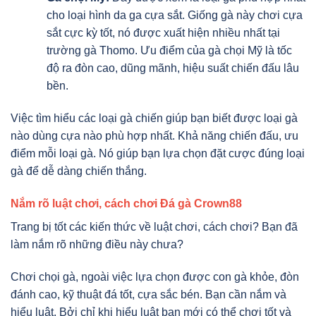
cho loại hình da ga cựa sắt. Giống gà này chơi cựa
sắt cực kỳ tốt, nó được xuất hiện nhiều nhất tại
trường gà Thomo. Ưu điểm của gà chọi Mỹ là tốc
độ ra đòn cao, dũng mãnh, hiệu suất chiến đấu lâu
bền.
Việc tìm hiểu các loại gà chiến giúp bạn biết được loại gà
nào dùng cựa nào phù hợp nhất. Khả năng chiến đấu, ưu
điểm mỗi loại gà. Nó giúp bạn lựa chọn đặt cược đúng loại
gà để dễ dàng chiến thắng.
Nắm rõ luật chơi, cách chơi Đá gà Crown88
Trang bị tốt các kiến thức về luật chơi, cách chơi? Bạn đã
làm nắm rõ những điều này chưa?
Chơi chọi gà, ngoài việc lựa chọn được con gà khỏe, đòn
đánh cao, kỹ thuật đá tốt, cựa sắc bén. Bạn cần nắm và
hiểu luật. Bởi chỉ khi hiểu luật bạn mới có thể chơi tốt và