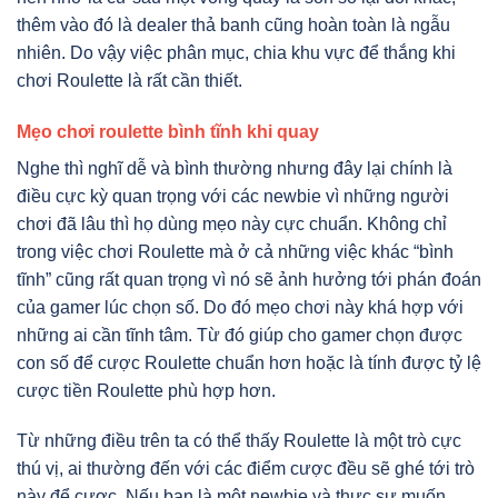
thêm vào đó là dealer thả banh cũng hoàn toàn là ngẫu
nhiên. Do vậy việc phân mục, chia khu vực để thắng khi
chơi Roulette là rất cần thiết.
Mẹo chơi roulette bình tĩnh khi quay
Nghe thì nghĩ dễ và bình thường nhưng đây lại chính là
điều cực kỳ quan trọng với các newbie vì những người
chơi đã lâu thì họ dùng mẹo này cực chuẩn. Không chỉ
trong việc chơi
Roulette mà ở cả những việc khác “bình
tĩnh” cũng rất quan trọng vì nó sẽ ảnh hưởng tới phán đoán
của gamer lúc chọn số. Do đó mẹo chơi này khá hợp với
những ai cần tĩnh tâm. Từ đó giúp cho gamer chọn được
con số để cược Roulette chuẩn hơn hoặc là tính được tỷ lệ
cược tiền Roulette phù hợp hơn.
Từ những điều trên ta có thể thấy Roulette là một trò cực
thú vị, ai thường đến với các điểm cược đều sẽ ghé tới trò
này để cược. Nếu bạn là một newbie và thực sự muốn