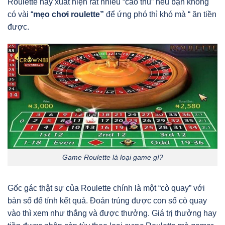
Roulette này xuất hiện rất nhiều “cao thủ” nếu bạn không
có vài “
mẹo chơi roulette”
để ứng phó thì khó mà “ ăn tiền
được.
Game Roulette là loại game gì?
Gốc gác thật sự của Roulette chính là một “cò quay” với
bàn số để tính kết quả. Đoán trúng được con số cò quay
vào thì xem như thắng và được thưởng. Giá trị thưởng hay