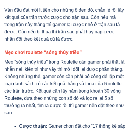
Ván đầu đạt một ít tiền cho những ô đen đỏ, chẵn lẻ rồi lấy
kết quả của trận trước cược cho trận sau. Còn nếu mà
trong trận này thắng thì gamer lại cược nhỏ ở trận sau là
được. Còn nếu bị thua thì trận sau phát huy nạp cược
nhân đôi theo kết quả cũ là được.
Mẹo chơi roulette “sóng thủy triều”
Mẹo “sóng thủy triều” trong
Roulette cần gamer phải thật là
nhẫn nại, kiên trì như vậy thì mới đổi lại được phần thắng.
Không những thế, gamer còn cần phải bỏ công để lập một
loại danh sách có các kết quả thắng và thua của Roulette
các trận trước. Kết quả cần lấy nằm trong khoản 30 vòng
Roulette, dựa theo những con số đó và lọc ra lại 5 số
thường ra nhất, tìm ra được rồi thì gamer nên đặt theo như
sau:
Cược thuận:
Gamer chọn đặt cho “17 thống kê sắp