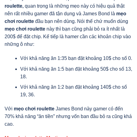
roulette,
quan trọng là những mẹo này có hiệu quả thật
nên rất nhiều gamer đã tận dụng và James Bond là
mẹo
chơi roulette
đầu bạn nên dùng. Nói thế chứ muốn dùng
mẹo chơi roulette
này thì bạn cũng phải bỏ ra ít nhất là
200$ để đặt chip. Kế tiếp là hamer cần các khoản chip vào
những ô như:
Với khả năng ăn 1:35 bạn đặt khoảng 10$ cho số 0.
Với khả năng ăn 1:5 bạn đặt khoảng 50$ cho số 13,
18.
Với khả năng ăn 1:2 bạn đặt khoảng 140$ cho số
19, 36.
Với
mẹo chơi roulette
James Bond này gamer có đến
70% khả năng “ăn tiền” nhưng vốn ban đầu bỏ ra cũng khá
cao.