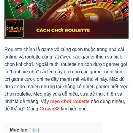
Roulette chính là game vô cùng quen thuộc trong nhà cái
online và roulette cũng rất được các gamer thích và pick
chọn khi chơi. Ngoài ra thì roulette nó còn được gamer gọi
là “bánh xe nhỏ” cái tên này gợi cho các gamer nghĩ liền
tới game cược online đầy mạnh mẽ và thú vị này. Mặc dù
được chơi nhiều nhưng lại không có nhiều gamer biết
mẹo
chơi roulette
. Mẹo này vừa dễ hiểu, vừa dễ thực hiện và
nhất là dễ thắng. Vậy
mẹo chơi roulette
nào dùng nhiều,
dễ thắng? Cùng
Crown88
tìm hiểu nhé.
Mục lục
ẩn