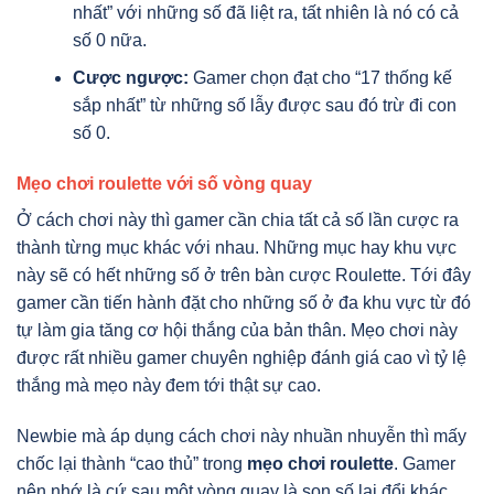
nhất” với những số đã liệt ra, tất nhiên là nó có cả
số 0 nữa.
Cược ngược:
Gamer chọn đạt cho “17 thống kế
sắp nhất” từ những số lẫy được sau đó trừ đi con
số 0.
Mẹo chơi roulette với số vòng quay
Ở cách chơi này thì gamer cần chia tất cả số lần cược ra
thành từng mục khác với nhau. Những mục hay khu vực
này sẽ có hết những số ở trên bàn cược
Roulette. Tới đây
gamer cần tiến hành đặt cho những số ở đa khu vực từ đó
tự làm gia tăng cơ hội thắng của bản thân. Mẹo chơi này
được rất nhiều gamer chuyên nghiệp đánh giá cao vì tỷ lệ
thắng mà mẹo này đem tới thật sự cao.
Newbie mà áp dụng cách chơi này nhuần nhuyễn thì mấy
chốc lại thành “cao thủ” trong
mẹo chơi roulette
. Gamer
nên nhớ là cứ sau một vòng quay là son số lại đổi khác,