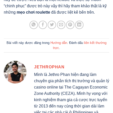
“chinh phục” được trò này vậy thì hãy tham khảo thật là kỹ
những
mẹo chơi roulette
đã được liệt kê bên trên.
Bài viết này được đăng trong
Hướng dẫn
. Đánh dấu
liên kết thường
trực
.
JETHROPHAN
Mình là Jethro Phan hiện đang làm
chuyên gia phân tích thị trường và quản lý
casino online tại The Cagayan Economic
Zone Authority (CEZA). Mình hy vọng với
kinh nghiệm tham gia cá cược trực tuyến
từ 2013 đến nay cùng thời gian dài làm
việc tại các nhà cái ở Philippines và