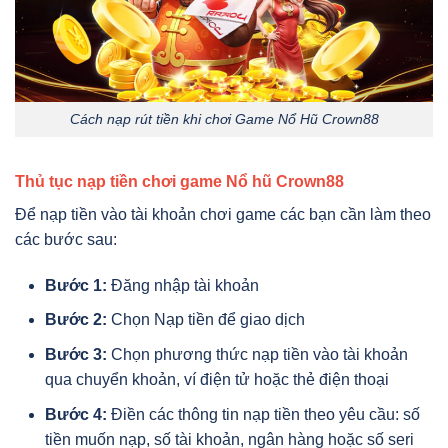
Cách nạp rút tiền khi chơi Game Nổ Hũ Crown88
Thủ tục nạp tiền chơi game Nổ hũ Crown88
Để nạp tiền vào tài khoản chơi game các bạn cần làm theo
các bước sau:
Bước 1:
Đăng nhập tài khoản
Bước 2:
Chọn Nạp tiền để giao dịch
Bước 3:
Chọn phương thức nạp tiền vào tài khoản
qua chuyển khoản, ví điện tử hoặc thẻ điện thoại
Bước 4:
Điền các thông tin nạp tiền theo yêu cầu: số
tiền muốn nạp, số tài khoản, ngân hàng hoặc số seri