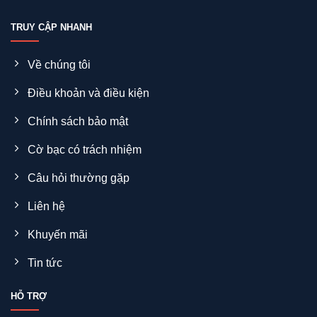
TRUY CẬP NHANH
Về chúng tôi
Điều khoản và điều kiện
Chính sách bảo mật
Cờ bạc có trách nhiệm
Câu hỏi thường gặp
Liên hệ
Khuyến mãi
Tin tức
HỖ TRỢ