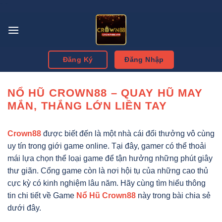
Bỏ
"
"
qua
nội
dung
Đăng Ký
Đăng Nhập
NỔ HŨ CROWN88 – QUAY HŨ MAY
MẮN, THẮNG LỚN LIỀN TAY
Crown88
được biết đến là một nhà cái đổi thưởng vô cùng
uy tín trong giới game online. Tại đây, gamer có thể thoải
mái lựa chọn thể loại game để tận hưởng những phút giây
thư giãn. Cổng game còn là nơi hội tụ của những cao thủ
cực kỳ có kinh nghiệm lâu năm. Hãy cùng tìm hiểu thông
tin chi tiết về
Game
Nổ Hũ Crown88
này trong bài chia sẻ
dưới đây.