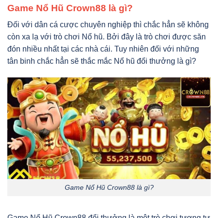
Game Nổ Hũ Crown88 là gì?
Đối với dân cá cược chuyên nghiệp thì chắc hẳn sẽ không
còn xa lạ với trò chơi Nổ hũ. Bởi đây là trò chơi được săn
đón nhiều nhất tại các nhà cái. Tuy nhiên đối với những
tân binh chắc hẳn sẽ thắc mắc Nổ hũ đổi thưởng là gì?
Game Nổ Hũ Crown88 là gì?
Game Nổ Hũ Crown88 đổi thưởng là một trò chơi tương tự