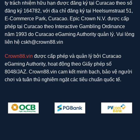
ty trách nhiệm hữu hạn được đăng ký tại Curacao theo số
đăng ký 164782, với địa chỉ đăng ký tại Heelsumstraat 51,
E-Commerce Park, Curacao. Epic Crown N.V. được cấp
phép tại Curacao theo Interactive Gambling Ordinance
năm 1993 do Curacao eGaming Authority quản lý. Vui lòng
liên hệ
cskh@crown88.vin
Crown88.vin
được cấp phép và quản lý bởi Curacao
eGaming Authority, hoạt động theo Giấy phép số
8048/JAZ. Crown88.vin cam kết minh bạch, bảo vệ người
chơi và tuân thủ nghiêm ngặt các tiêu chuẩn quốc tế.