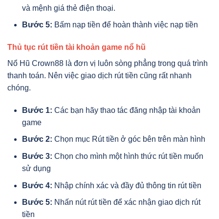
và mệnh giá thẻ điện thoại.
Bước 5:
Bấm nạp tiền để hoàn thành việc nạp tiền
Thủ tục rút tiền tài khoản game nổ hũ
Nổ Hũ Crown88 là đơn vị luôn sòng phẳng trong quá trình
thanh toán. Nên việc giao dịch rút tiền cũng rất nhanh
chóng.
Bước 1:
Các bạn hãy thao tác đăng nhập tài khoản
game
Bước 2:
Chọn mục Rút tiền ở góc bên trên màn hình
Bước 3:
Chọn cho mình một hình thức rút tiền muốn
sử dụng
Bước 4:
Nhập chính xác và đầy đủ thông tin rút tiền
Bước 5:
Nhấn nút rút tiền để xác nhận giao dịch rút
tiền