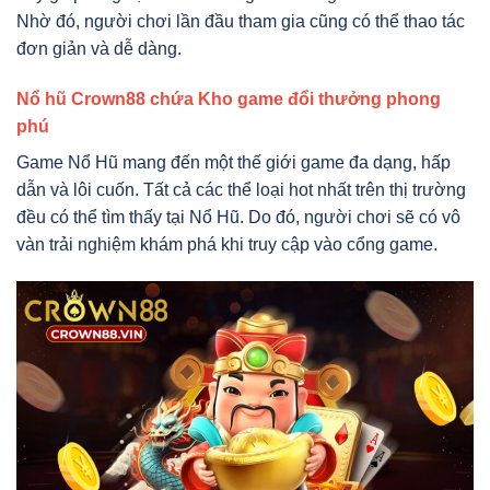
Nhờ đó, người chơi lần đầu tham gia cũng có thể thao tác
đơn giản và dễ dàng.
Nổ hũ Crown88 chứa Kho game đổi thưởng phong
phú
Game Nổ Hũ mang đến một thế giới game đa dạng, hấp
dẫn và lôi cuốn. Tất cả các thể loại hot nhất trên thị trường
đều có thể tìm thấy tại Nổ Hũ. Do đó, người chơi sẽ có vô
vàn trải nghiệm khám phá khi truy cập vào cổng game.