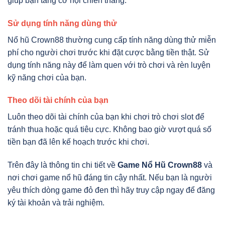
giúp bạn tăng cơ hội chiến thắng.
Sử dụng tính năng dùng thử
Nổ hũ Crown88 thường cung cấp tính năng dùng thử miễn
phí cho người chơi trước khi đặt cược bằng tiền thật. Sử
dụng tính năng này để làm quen với trò chơi và rèn luyện
kỹ năng chơi của bạn.
Theo dõi tài chính của bạn
Luôn theo dõi tài chính của bạn khi chơi trò chơi slot để
tránh thua hoặc quá tiêu cực. Không bao giờ vượt quá số
tiền bạn đã lên kế hoạch trước khi chơi.
Trên đây là thông tin chi tiết về
Game Nổ Hũ Crown88
và
nơi chơi game nổ hũ đáng tin cậy nhất. Nếu bạn là người
yêu thích dòng game đỏ đen thì hãy truy cập ngay để đăng
ký tài khoản và trải nghiệm.