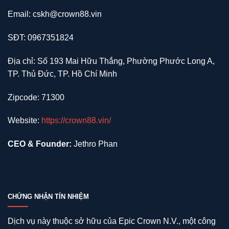
Email:
cskh@crown88.vin
SĐT: 0967351824
Địa chỉ: Số 193 Mai Hữu Thắng, Phường Phước Long A,
TP. Thủ Đức, TP. Hồ Chí Minh
Zipcode: 71300
Website:
https://crown88.vin/
CEO & Founder:
Jethro Phan
CHỨNG NHẬN TÍN NHIỆM
Dịch vụ này thuộc sở hữu của Epic Crown N.V., một công