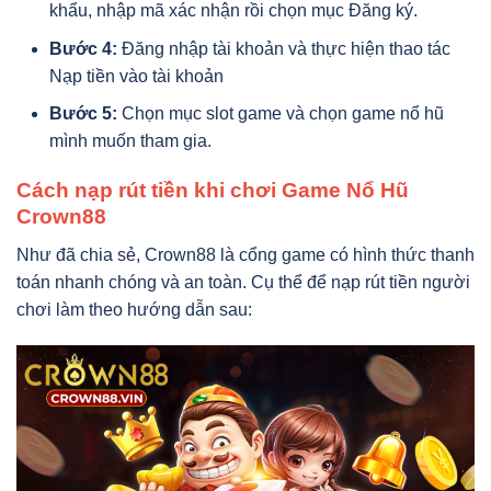
khẩu, nhập mã xác nhận rồi chọn mục Đăng ký.
Bước 4:
Đăng nhập tài khoản và thực hiện thao tác
Nạp tiền vào tài khoản
Bước 5:
Chọn mục slot game và chọn game nổ hũ
mình muốn tham gia.
Cách nạp rút tiền khi chơi Game Nổ Hũ
Crown88
Như đã chia sẻ, Crown88 là cổng game có hình thức thanh
toán nhanh chóng và an toàn. Cụ thể để nạp rút tiền người
chơi làm theo hướng dẫn sau: