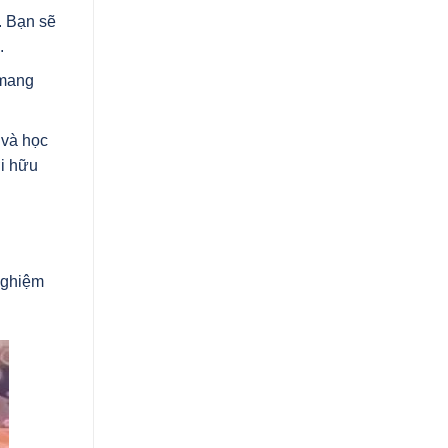
. Bạn sẽ
.
 mang
 và học
i hữu
nghiệm