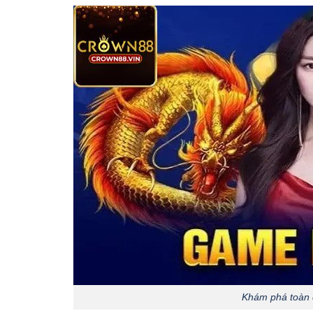
Khám phá toàn 