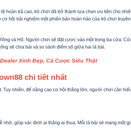
ệ hoàn trả cao, trò chơi đã trở thành lựa chọn ưu tiên cho nhi
 cơ hội trải nghiệm một phiên bản hoàn hảo của trò chơi truyền
: Rồng và Hổ. Người chơi sẽ đặt cược vào một trong ba cửa: C
ng sẽ chia bài và so sánh điểm số giữa hai lá bài.
Dealer Xinh Đẹp, Cá Cược Siêu Thật
own88 chi tiết nhất
 Tuy nhiên, để nâng cao cơ hội thắng lớn, người chơi cần hiểu
hớ, giúp xác định ai thắng ai thua. Mỗi lá bài sẽ mang một giá