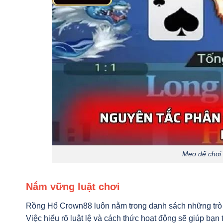
Mẹo để chơi
Nắm vững luật chơi
Rồng Hổ Crown88 luôn nằm trong danh sách những trò ch
Việc hiểu rõ luật lệ và cách thức hoạt động sẽ giúp bạn 