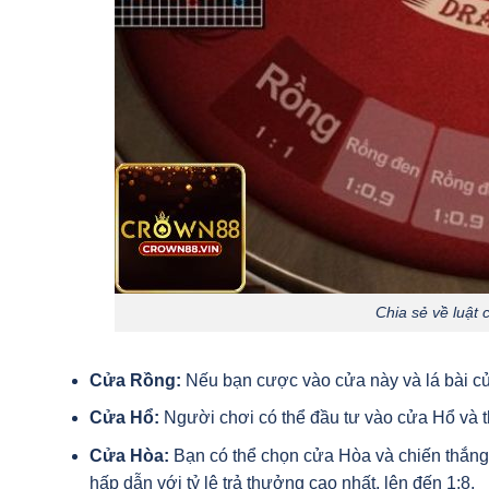
Chia sẻ về luật 
Cửa Rồng:
Nếu bạn cược vào cửa này và lá bài c
Cửa Hổ:
Người chơi có thể đầu tư vào cửa Hổ và th
Cửa Hòa:
Bạn có thể chọn cửa Hòa và chiến thắng k
hấp dẫn với tỷ lệ trả thưởng cao nhất, lên đến 1:8.