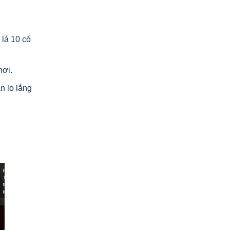
 lá 10 có
hơi.
n lo lắng