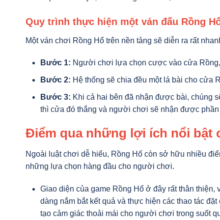
Quy trình thực hiện một ván đấu Rồng H
Một ván chơi Rồng Hổ trên nền tảng sẽ diễn ra rất nhan
Bước 1:
Người chơi lựa chọn cược vào cửa Rồng,
Bước 2:
Hệ thống sẽ chia đều một lá bài cho cửa R
Bước 3:
Khi cả hai bên đã nhận được bài, chúng s
thì cửa đó thắng và người chơi sẽ nhận được phần 
Điểm qua những lợi ích nổi bậ
Ngoài luật chơi dễ hiểu, Rồng Hổ còn sở hữu nhiều điểm
những lựa chọn hàng đầu cho người chơi.
Giao diện của game Rồng Hổ ở đây rất thân thiện, 
dàng nắm bắt kết quả và thực hiện các thao tác đặt c
tạo cảm giác thoải mái cho người chơi trong suốt qu