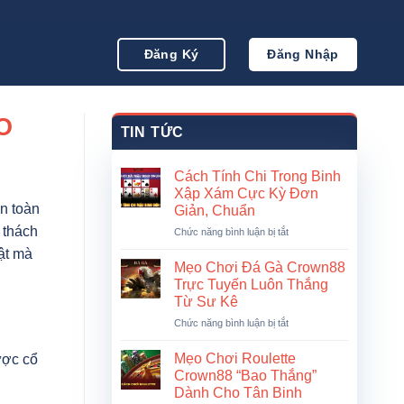
I
Đăng Ký
Đăng Nhập
O
TIN TỨC
Cách Tính Chi Trong Binh
Xập Xám Cực Kỳ Đơn
ên toàn
Giản, Chuẩn
 thách
ở
Chức năng bình luận bị tắt
Cách
ật mà
Tính
Mẹo Chơi Đá Gà Crown88
Chi
Trực Tuyến Luôn Thắng
Trong
Từ Sư Kê
Binh
ở
Chức năng bình luận bị tắt
Xập
Mẹo
Xám
Chơi
Cực
Mẹo Chơi Roulette
ược cổ
Đá
Kỳ
Crown88 “Bao Thắng”
Gà
Đơn
Dành Cho Tân Binh
Crown88
Giản,