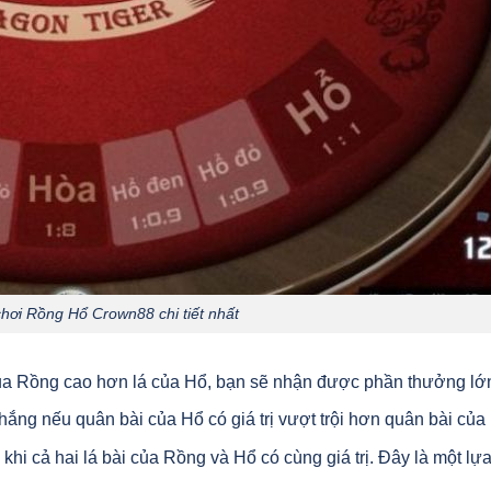
chơi Rồng Hổ Crown88 chi tiết nhất
ủa Rồng cao hơn lá của Hổ, bạn sẽ nhận được phần thưởng lớ
ắng nếu quân bài của Hổ có giá trị vượt trội hơn quân bài của
hi cả hai lá bài của Rồng và Hổ có cùng giá trị. Đây là một lự