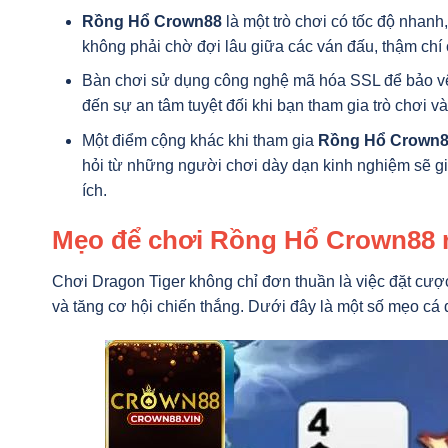
Rồng Hổ Crown88
là một trò chơi có tốc độ nhanh
không phải chờ đợi lâu giữa các ván đấu, thậm chí c
Bàn chơi sử dụng công nghệ mã hóa SSL để bảo vệ 
đến sự an tâm tuyệt đối khi bạn tham gia trò chơi và 
Một điểm cộng khác khi tham gia
Rồng Hổ Crown
hỏi từ những người chơi dày dạn kinh nghiệm sẽ g
ích.
Mẹo để chơi Rồng Hổ Crown88 r
Chơi Dragon Tiger không chỉ đơn thuần là việc đặt cượ
và tăng cơ hội chiến thắng. Dưới đây là một số mẹo cá