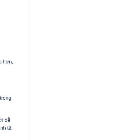
o hơn,
trong
ơi dễ
nh tế,