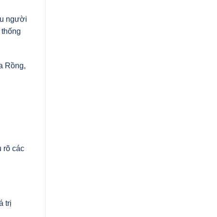
ều người
 thống
ửa Rồng,
 rõ các
 trị