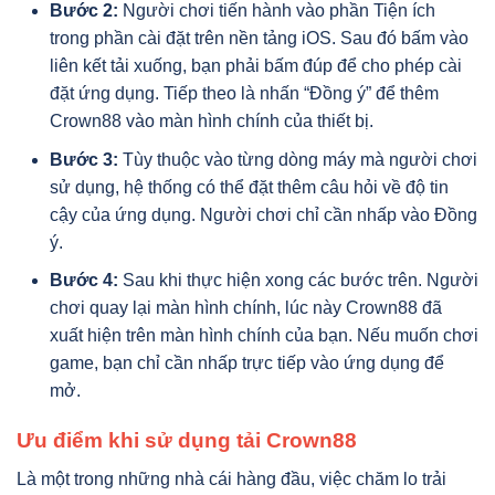
Bước 2:
Người chơi tiến hành vào phần Tiện ích
trong phần cài đặt trên nền tảng iOS. Sau đó bấm vào
liên kết tải xuống, bạn phải bấm đúp để cho phép cài
đặt ứng dụng. Tiếp theo là nhấn “Đồng ý” để thêm
Crown88 vào màn hình chính của thiết bị.
Bước 3:
Tùy thuộc vào từng dòng máy mà người chơi
sử dụng, hệ thống có thể đặt thêm câu hỏi về độ tin
cậy của ứng dụng. Người chơi chỉ cần nhấp vào Đồng
ý.
Bước 4:
Sau khi thực hiện xong các bước trên. Người
chơi quay lại màn hình chính, lúc này Crown88 đã
xuất hiện trên màn hình chính của bạn. Nếu muốn chơi
game, bạn chỉ cần nhấp trực tiếp vào ứng dụng để
mở.
Ưu điểm khi sử dụng tải Crown88
Là một trong những nhà cái hàng đầu, việc chăm lo trải