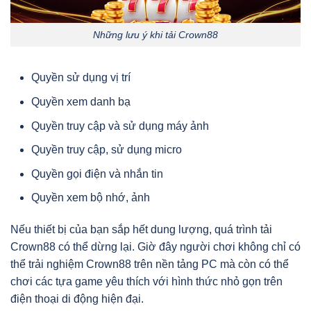
Những lưu ý khi tải Crown88
Quyền sử dụng vị trí
Quyền xem danh bạ
Quyền truy cập và sử dụng máy ảnh
Quyền truy cập, sử dụng micro
Quyền gọi điện và nhắn tin
Quyền xem bộ nhớ, ảnh
Nếu thiết bị của bạn sắp hết dung lượng, quá trình tải
Crown88 có thể dừng lại.
Giờ đây người chơi không chỉ có
thể trải nghiệm Crown88 trên nền tảng PC mà còn có thể
chơi các tựa game yêu thích với hình thức nhỏ gọn trên
điện thoại di động hiện đại.