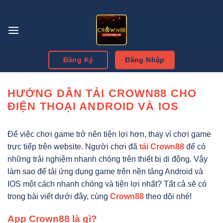
Bỏ
"
"
qua
nội
dung
Đăng Ký
Đăng Nhập
HƯỚNG DẪN TẢI CROWN88 CHO
ĐIỆN THOẠI ANDROID VÀ IOS
Để việc chơi game trở nên tiện lợi hơn, thay vì chơi game
trực tiếp trên website. Người chơi đã
tải Crown88
để có
những trải nghiệm nhanh chóng trên thiết bị di động. Vậy
làm sao để tải ứng dụng game trên nền tảng Android và
IOS một cách nhanh chóng và tiện lợi nhất? Tất cả sẽ có
trong bài viết dưới đây, cùng
Crown88
theo dõi nhé!
App Crown88 là gì?