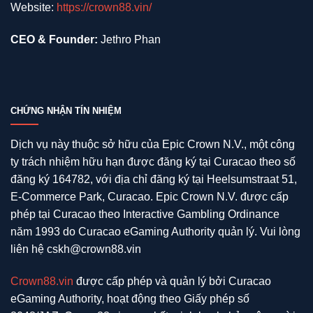
Website:
https://crown88.vin/
CEO & Founder:
Jethro Phan
CHỨNG NHẬN TÍN NHIỆM
Dịch vụ này thuộc sở hữu của Epic Crown N.V., một công
ty trách nhiệm hữu hạn được đăng ký tại Curacao theo số
đăng ký 164782, với địa chỉ đăng ký tại Heelsumstraat 51,
E-Commerce Park, Curacao. Epic Crown N.V. được cấp
phép tại Curacao theo Interactive Gambling Ordinance
năm 1993 do Curacao eGaming Authority quản lý. Vui lòng
liên hệ
cskh@crown88.vin
Crown88.vin
được cấp phép và quản lý bởi Curacao
eGaming Authority, hoạt động theo Giấy phép số