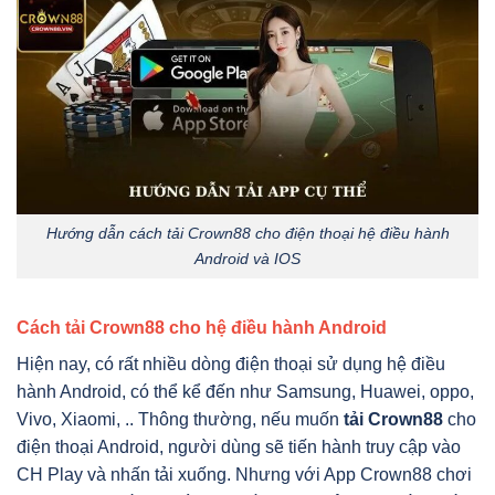
Hướng dẫn cách tải Crown88 cho điện thoại hệ điều hành
Android và IOS
Cách tải Crown88 cho hệ điều hành Android
Hiện nay, có rất nhiều dòng điện thoại sử dụng hệ điều
hành Android, có thể kể đến như Samsung, Huawei, oppo,
Vivo, Xiaomi, .. Thông thường, nếu muốn
tải Crown88
cho
điện thoại Android, người dùng sẽ tiến hành truy cập vào
CH Play và nhấn tải xuống. Nhưng với App Crown88 chơi