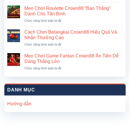
Mẹo
Xập
Chơi
Xám
Mẹo Chơi Roulette Crown88 “Bao Thắng”
Đá
Cực
Dành Cho Tân Binh
Gà
Kỳ
ở
Chức năng bình luận bị tắt
Crown88
Đơn
Mẹo
Trực
Giản,
Chơi
Tuyến
Cách Chơi Belangkai Crown88 Hiệu Quả Và
Chuẩn
Roulette
Luôn
Nhận Thưởng Cao
Crown88
Thắng
ở
Chức năng bình luận bị tắt
“Bao
Từ
Cách
Thắng”
Sư
Chơi
Dành
Mẹo Chơi Game Fantan Crown88 Ăn Tiền Dễ
Kê
Belangkai
Cho
Dàng Thắng Lớn
Crown88
Tân
ở
Chức năng bình luận bị tắt
Hiệu
Binh
Mẹo
Quả
Chơi
Và
Game
Nhận
Fantan
Thưởng
DANH MỤC
Crown88
Cao
Ăn
Tiền
Hướng dẫn
Dễ
Dàng
Thắng
Lớn