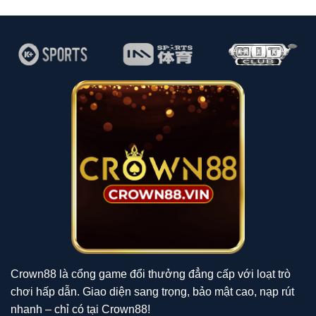
Crown88 là cổng game đổi thưởng đẳng cấp với loạt trò
chơi hấp dẫn. Giao diện sang trọng, bảo mật cao, nạp rút
nhanh – chỉ có tại Crown88!