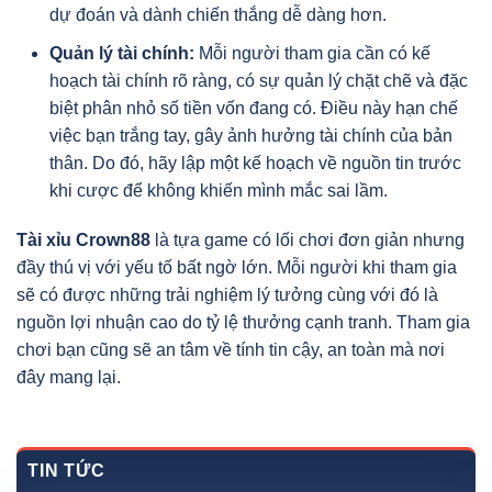
dự đoán và dành chiến thắng dễ dàng hơn.
Quản lý tài chính:
Mỗi người tham gia cần có kế
hoạch tài chính rõ ràng, có sự quản lý chặt chẽ và đặc
biệt phân nhỏ số tiền vốn đang có. Điều này hạn chế
việc bạn trắng tay, gây ảnh hưởng tài chính của bản
thân. Do đó, hãy lập một kế hoạch về nguồn tin trước
khi cược để không khiến mình mắc sai lầm.
Tài xỉu Crown88
là tựa game có lối chơi đơn giản nhưng
đầy thú vị với yếu tố bất ngờ lớn. Mỗi người khi tham gia
sẽ có được những trải nghiệm lý tưởng cùng với đó là
nguồn lợi nhuận cao do tỷ lệ thưởng cạnh tranh. Tham gia
chơi bạn cũng sẽ an tâm về tính tin cậy, an toàn mà nơi
đây mang lại.
TIN TỨC