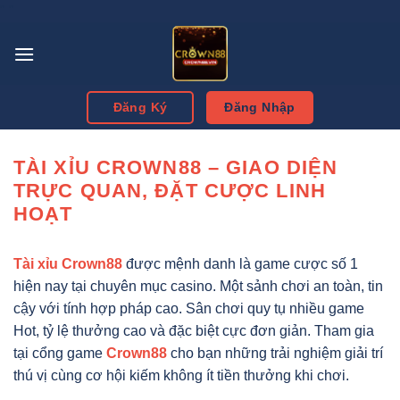
Bỏ
"
"
qua
nội
dung
Đăng Ký
Đăng Nhập
TÀI XỈU CROWN88 – GIAO DIỆN
TRỰC QUAN, ĐẶT CƯỢC LINH
HOẠT
Tài xỉu Crown88
được mệnh danh là game cược số 1
hiện nay tại chuyên mục casino. Một sảnh chơi an toàn, tin
cậy với tính hợp pháp cao. Sân chơi quy tụ nhiều game
Hot, tỷ lệ thưởng cao và đặc biệt cực đơn giản. Tham gia
tại
cổng game
Crown88
cho bạn những trải nghiệm giải trí
thú vị cùng cơ hội kiếm không ít tiền thưởng khi chơi.