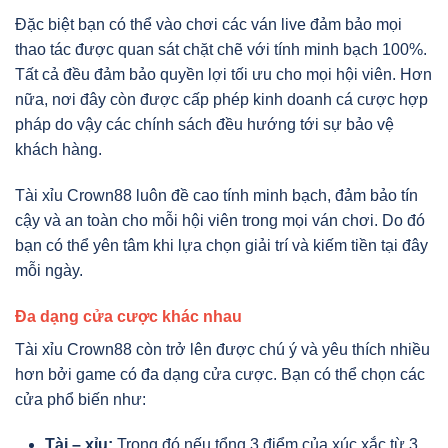
Đặc biệt bạn có thể vào chơi các ván live đảm bảo mọi
thao tác được quan sát chặt chẽ với tính minh bạch 100%.
Tất cả đều đảm bảo quyền lợi tối ưu cho mọi hội viên. Hơn
nữa, nơi đây còn được cấp phép kinh doanh cá cược hợp
pháp do vậy các chính sách đều hướng tới sự bảo vệ
khách hàng.
Tài xỉu Crown88 luôn đề cao tính minh bạch, đảm bảo tín
cậy và an toàn cho mỗi hội viên trong mọi ván chơi. Do đó
bạn có thể yên tâm khi lựa chọn giải trí và kiếm tiền tại đây
mỗi ngày.
Đa dạng cửa cược khác nhau
Tài xỉu Crown88 còn trở lên được chú ý và yêu thích nhiều
hơn bởi game có đa dạng cửa cược. Bạn có thể chọn các
cửa phổ biến như:
Tài – xỉu:
Trong đó nếu tổng 3 điểm của xúc xắc từ 3