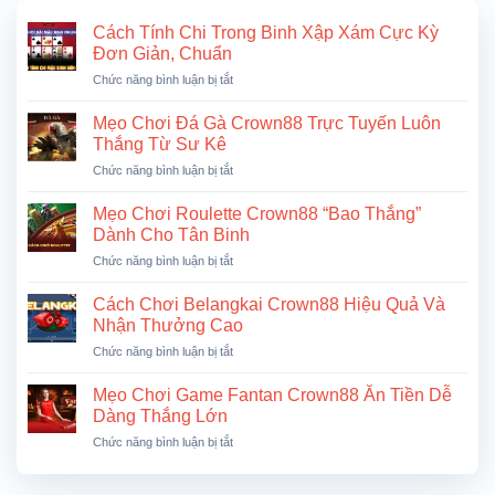
Cách Tính Chi Trong Binh Xập Xám Cực Kỳ
Đơn Giản, Chuẩn
ở
Chức năng bình luận bị tắt
Cách
Tính
Mẹo Chơi Đá Gà Crown88 Trực Tuyến Luôn
Chi
Thắng Từ Sư Kê
Trong
ở
Chức năng bình luận bị tắt
Binh
Mẹo
Xập
Chơi
Xám
Mẹo Chơi Roulette Crown88 “Bao Thắng”
Đá
Cực
Dành Cho Tân Binh
Gà
Kỳ
ở
Chức năng bình luận bị tắt
Crown88
Đơn
Mẹo
Trực
Giản,
Chơi
Tuyến
Cách Chơi Belangkai Crown88 Hiệu Quả Và
Chuẩn
Roulette
Luôn
Nhận Thưởng Cao
Crown88
Thắng
ở
Chức năng bình luận bị tắt
“Bao
Từ
Cách
Thắng”
Sư
Chơi
Dành
Mẹo Chơi Game Fantan Crown88 Ăn Tiền Dễ
Kê
Belangkai
Cho
Dàng Thắng Lớn
Crown88
Tân
ở
Chức năng bình luận bị tắt
Hiệu
Binh
Mẹo
Quả
Chơi
Và