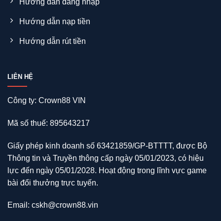
Hướng dẫn đăng nhập
Hướng dẫn nạp tiền
Hướng dẫn rút tiền
LIÊN HỆ
Công ty: Crown88 VIN
Mã số thuế: 895643217
Giấy phép kinh doanh số 63421859/GP-BTTTT, được Bộ
Thông tin và Truyền thông cấp ngày 05/01/2023, có hiệu
lực đến ngày 05/01/2028. Hoạt động trong lĩnh vực game
bài đổi thưởng trực tuyến.
Email:
cskh@crown88.vin